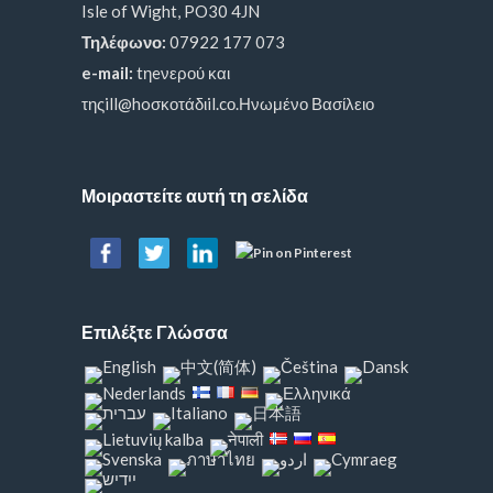
Isle of Wight, PO30 4JN
Τηλέφωνο:
07922 177 073
e-mail:
tηeνερού και
τηςill@hoσκοτάδιil.cο.Ηνωμένο Βασίλειο
Μοιραστείτε αυτή τη σελίδα
Επιλέξτε Γλώσσα