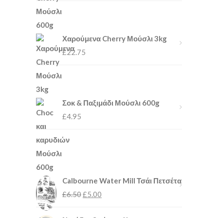
Χαρούμενα Cherry Μούσλι 3kg
£
22.75
Σοκ & Παξιμάδι Μούσλι 600g
£
4.95
Calbourne Water Mill Τσάι Πετσέτα
£
6.50
£
5.00