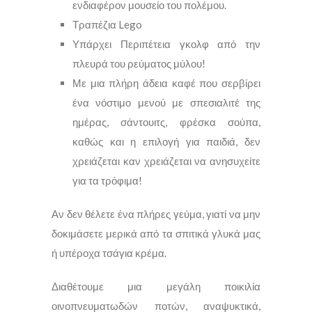
ενδιαφέρον μουσείο του πολέμου.
Τραπέζια Lego
Υπάρχει Περιπέτεια γκολφ από την
πλευρά του ρεύματος μύλου!
Με μια πλήρη άδεια καφέ που σερβίρει
ένα νόστιμο μενού με σπεσιαλιτέ της
ημέρας, σάντουιτς, φρέσκα σούπα,
καθώς και η επιλογή για παιδιά, δεν
χρειάζεται καν χρειάζεται να ανησυχείτε
για τα τρόφιμα!
Αν δεν θέλετε ένα πλήρες γεύμα, γιατί να μην
δοκιμάσετε μερικά από τα σπιτικά γλυκά μας
ή υπέροχα τσάγια κρέμα.
Διαθέτουμε μια μεγάλη ποικιλία
οινοπνευματωδών ποτών, αναψυκτικά,