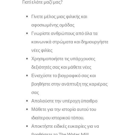
Γιατί ελάτε μαζί μας?
Γίνετε μέλος μιας φιλικής και
αφοσιωμένης ομάδας
Γνωρίστε ανθρώπους από όλα τα
κοινωνικά στρώματα και δημιουργήστε
νέες φιλίες
Χρησιμοποιήστε τις υπάρχουσες
δεξιότητές σας και μάθετε νέες
Ενισχύστε το βιογραφικό σας και
βοηθήστε στην ανάπτυξη της καριέρας
σας
Απολαύστε την υπέροχη ύπαιθρο
Μάθετε για την ιστορία αυτού του
ιδιαίτερου ιστορικού τόπου.
Αποκτήστε ειδικές ευκαιρίες για να
βοηθήσετε το The Water Mill.