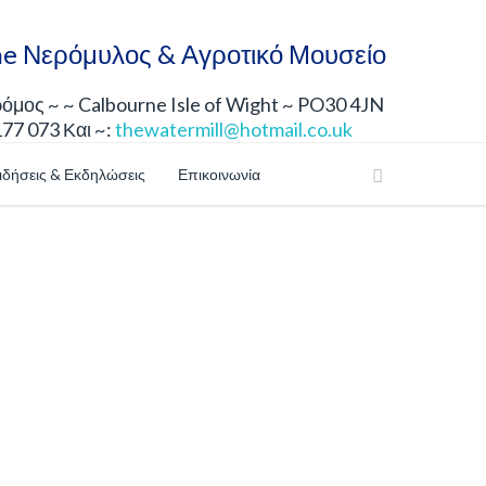
e Νερόμυλος & Αγροτικό Μουσείο
μος ~ ~ Calbourne Isle of Wight ~ PO30 4JN
177 073 Και ~:
thewatermill@hotmail.co.uk
ιδήσεις & Εκδηλώσεις
Επικοινωνία