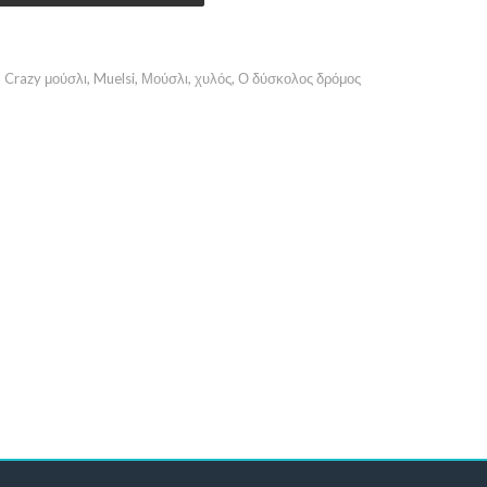
,
Crazy μούσλι
,
Muelsi
,
Μούσλι
,
χυλός
,
Ο δύσκολος δρόμος