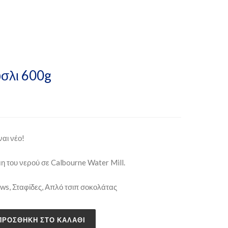
σλι 600g
ναι νέο!
 του νερού σε Calbourne Water Mill.
s, Σταφίδες, Απλό τσιπ σοκολάτας
ΠΡΟΣΘΉΚΗ ΣΤΟ ΚΑΛΆΘΙ