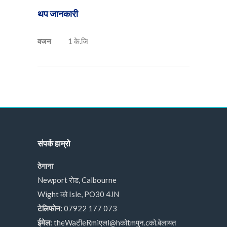
थप जानकारी
वजन
1 के.जि
संपर्क हाम्रो
ठेगाना
Newport रोड, Calbourne
Wight को Isle, PO30 4JN
टेलिफोन:
07922 177 073
ईमेल:
theWaटीeRmiएलl@hकोtmपुन.cको.बेलायत