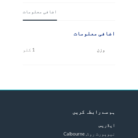
اضافی معلومات
اضافی معلومات
وزن
1 کلو
ہم سے رابطہ کریں
ایڈریس
نیوپورٹ روڈ, Calbourne