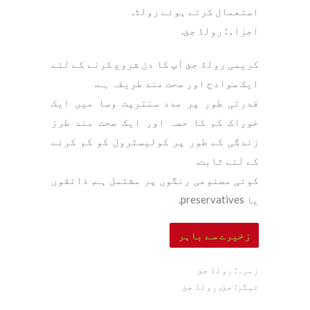
استعمال کرتے ہوئے رولڈ.
اجزاء: رولڈ جئ.
کریمی رولڈ جئ آپ کا دن شروع کرنے کے لئے
ایک سوادج اور صحت مند طریقہ ہے.
قدرتی طور پر مدد سنترپت وسا میں ایک
خوراک کم کا حصہ اور ایک صحت مند طرز
زندگی کے طور پر کولیسٹرول کو کم کرنے
کے لئے ثابت.
کوئی مصنوعی رنگوں پر مشتمل ہے, ذائقوں
یا preservatives.
زخیرے سے باہر
زمرہ:
رولڈ جئ
ٹیگز:
جئ
,
رولڈ جئ