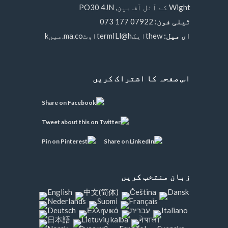
Wight کے آئل آف مین, PO30 4JN
ٹیلی فون:
07922 177 073
ای میل:
thewایکtermILl@hاوٹma.co.میںk
اس صفحہ کا اشتراک کریں
زبان منتخب کریں