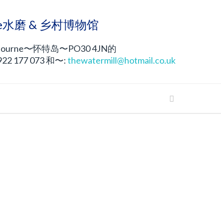
rne水磨 & 乡村博物馆
ourne〜怀特岛〜PO30 4JN的
2 177 073 和〜:
thewatermill@hotmail.co.uk