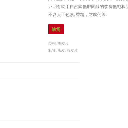
证明有助于自然降低胆固醇的饮食低饱和脂
不含人工色素, 香精，防腐剂等.
缺货
类别:
燕麦片
标签:
燕麦
,
燕麦片