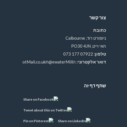
צור קשר
כתובת
ניופורט רוד, Calbourne
האי וייט, PO30 4JN
טלפון:
07922 177 073
דואר אלקטרוני:
הewaterMill@חotMail.co.uk
שתף דף זה