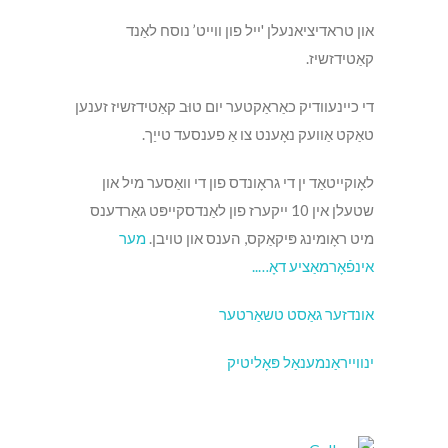
און טראדיציאנעלן 'ייל פון ווייט’ נוסח לאַנד
קאַטידזשיז.
די כיינעוודיק כאַראַקטער יום טוּב קאַטידזשיז זענען
טאַקט אַוועק נאָענט צו אַ פענסעד טייַך.
לאָוקייטאַד ין די גראָונדס פון די וואַסער מיל און
שטעלן אין 10 ייקערז פון לאַנדסקייפּט גאַרדענס
מיט ראָומינג פּיקאַקס, הענס און טויבן.
מער
אינפֿאָרמאַציע דאָ…..
אונדזער גאַסט טשאַרטער
ינווייראַנמענאַל פּאָליטיק