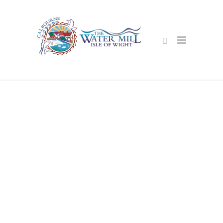
יום טוּב
אַקקאָממאָדאַטיאָן