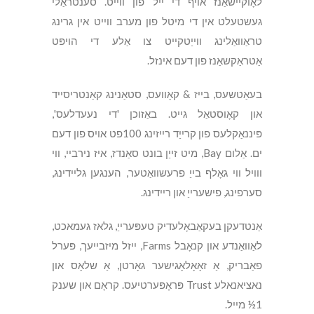
לאָוקיישאַנז אויף די ייל פון ווייט. סענטראַלי
געשטעלט אין די מיטל פון מערב ווייט אין גרינג
טראַוואַלינג ווייַטקייט צו אַלע די הויפּט
אַטראַקשאַנז פון דעם אינזל.
בעאַטשעס, בייז & קאָוועס, סטאַנינג קאַנטריסייד
און קאָוסטאַל גייט. באַזוכן 'די נעעדלעס',
פּיננאַקלעס פון קרייַד רייזינג 100פט אויס פון דעם
ים. אַלום Bay, מיט זייַן בונט סאַנדז, איז נירביי, ווי
ווויל ווי גאָלף בייַ פרעשוואַטער, הענגען גליידינג,
סערפינג, פישערייַ און ריידינג.
אַנטדעקן בעקאַבאָלעדיק טעפּערייַ, גלאז געמאכט,
לאַוואַנדע און קנאָבל Farms, ייזל מיזבייעך, פּערל
פאַבריק, אַ זאָאָלאָגישער גאָרטן, אַ שלאָס און
נאציאנאלע Trust פּראָפּערטיעס. קראָם און שענק
1½ מייל.