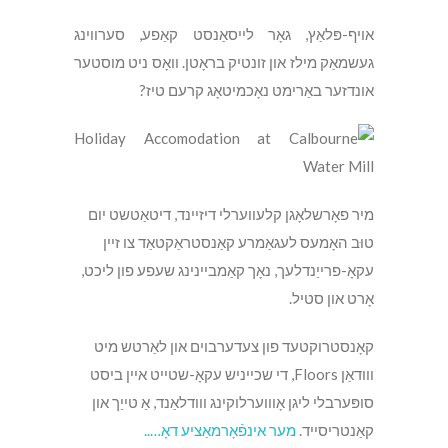
אויף-פּלאַץ, גאָר לייסאַנסט קאַפע, סערווינג
געשמאַק מילז און זונטיק בראָטן. וואָס ניט מוסטער
אונדזער באַרימט נאָכמיטאָג קרעם טיז?
מיר פאָרשלאָגן קלעווערלי דיזיינד, דיטאַטשט יום
טוּב האָמעס לעגאַמרע קאַנסטראַקטאַד צו זיין
עקאָ-פרייַנדלעך, נאָך קאַמביינינג שעפע פון ​​ליכט,
אָרט און סטיל.
קאָנסטרוקטעד פון צעדערבוים און לאַרטש מיט
ווודאַן Floors, די שכייניש עקאָ-שטייט איין ביסט
סופּערבלי ליגן אָוווערלוקינג ווודלאַנד, אַ טייַך און
קאַנטריסייד.
מער אינפֿאָרמאַציע דאָ…..