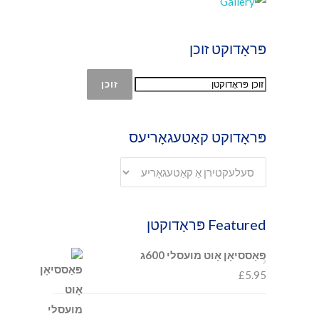
פּראָדוקט זוכן
זוכן
פּראָדוקט קאַטעגאָריעס
Featured פּראָדוקטן
פּאַססיאָן אָוט מועסלי 600ג
£
5.95