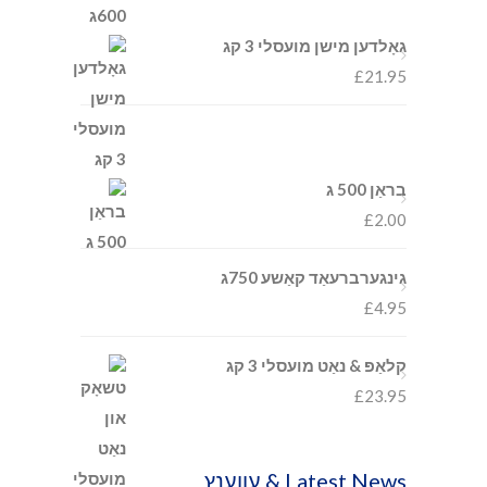
גאָלדען מישן מועסלי 3 קג
£
21.95
בראַן 500 ג
£
2.00
גינגערברעאַד קאַשע 750ג
£
4.95
קלאַפּ & נאַט מועסלי 3 קג
£
23.95
Latest News & עווענץ