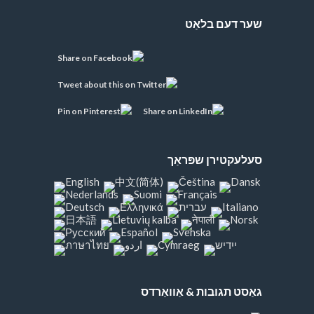
שער דעם בלאַט
סעלעקטירן שפּראַך
גאַסט תגובות & אַוואַרדס