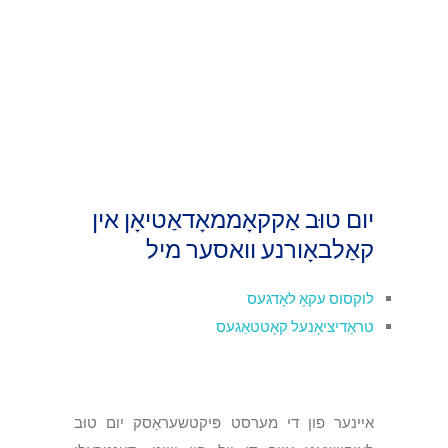
יום טוּב אַקקאָממאָדאַטיאָן אין
קאַלבאָורנע וואסער מיל
לוקסוס עקאָ לאָדגעס
טראַדיציאָנעל קאָטטאַגעס
איינער פון די מערסט פּיקטשעראַסק יום טוּב