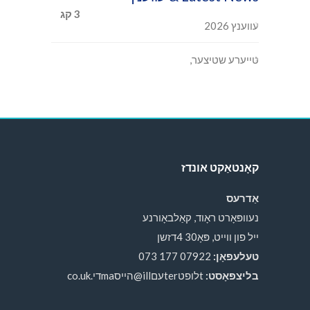
עווענץ 2026
טייערע שטיצער,
קאָנטאַקט אונדז
אַדרעס
נעוופּאָרט ראָוד, קאַלבאָורנע
ייל פון ווייט, פּאָ30 4דזשן
טעלעפאָן:
07922 177 073
בליצפּאָסט:
tלופטterעםill@הייסmaדי.co.uk