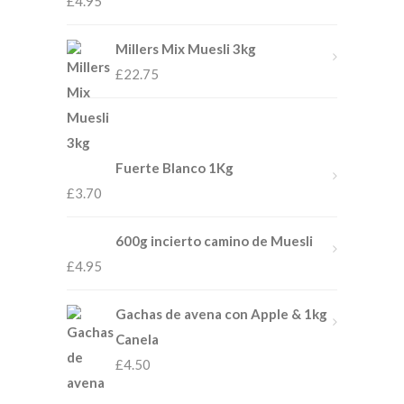
£
4.95
Millers Mix Muesli 3kg
£
22.75
Fuerte Blanco 1Kg
£
3.70
600g incierto camino de Muesli
£
4.95
Gachas de avena con Apple & 1kg
Canela
£
4.50