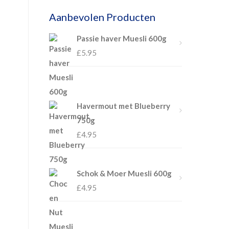
Aanbevolen Producten
Passie haver Muesli 600g
£
5.95
Havermout met Blueberry
750g
£
4.95
Schok & Moer Muesli 600g
£
4.95