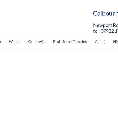
Calbourn
Newport Roa
tel: 07922 
n
Winkel
Onderwijs
Bruiloften / Functies
Galerij
Ni
 Evenementen