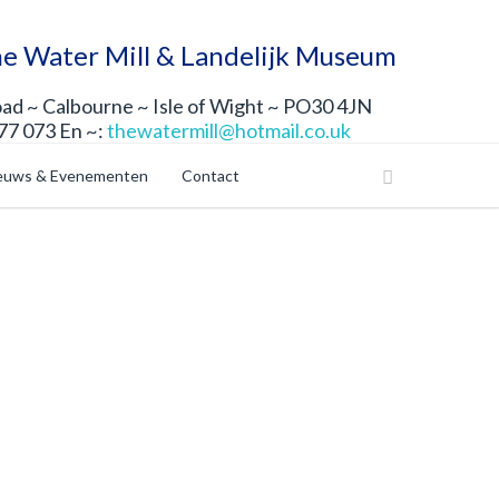
e Water Mill & Landelijk Museum
d ~ Calbourne ~ Isle of Wight ~ PO30 4JN
177 073 En ~:
thewatermill@hotmail.co.uk
euws & Evenementen
Contact