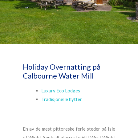
Holiday Overnatting på
Calbourne Water Mill
Luxury Eco Lodges
Tradisjonelle hytter
En av de mest pittoreske ferie steder på Isle
of Wight. Sentralt plassert midt i West Wight