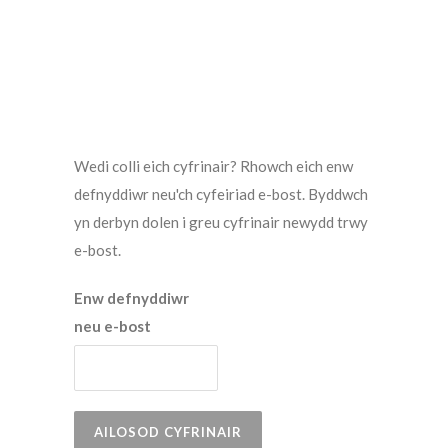
Wedi colli eich cyfrinair? Rhowch eich enw
defnyddiwr neu'ch cyfeiriad e-bost. Byddwch
yn derbyn dolen i greu cyfrinair newydd trwy
e-bost.
Enw defnyddiwr
neu e-bost
AILOSOD CYFRINAIR