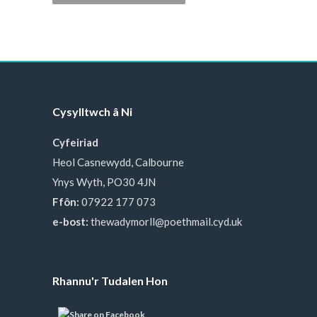
Cysylltwch â Ni
Cyfeiriad
Heol Casnewydd, Calbourne
Ynys Wyth, PO30 4JN
Ffôn:
07922 177 073
e-bost:
thewadymorll@poethmail.cyd.uk
Rhannu'r Tudalen Hon