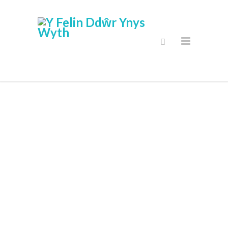
Fy Nghyfrif