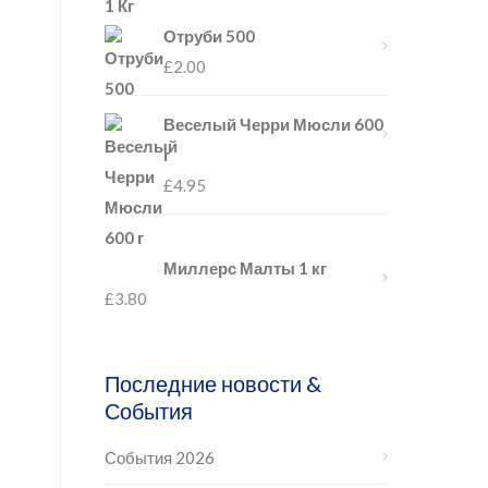
Отруби 500
£
2.00
Веселый Черри Мюсли 600
г
£
4.95
Миллерс Малты 1 кг
£
3.80
Последние новости &
События
События 2026