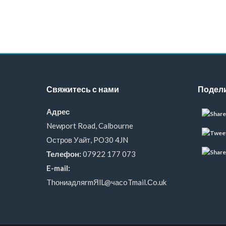
Свяжитесь с нами
Подели
Адрес
Newport Road, Calbourne
Остров Уайт, PO30 4JN
Телефон:
07922 177 073
E-mail:
ThониaдляrmЯlL@часoTmail.Сo.uk