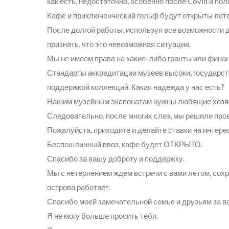
как есть, недостаточно, особенно после Covid и по
Кафе и приключенческий гольф будут открыты ле
После долгой работы, используя все возможности 
признать, что это невозможная ситуация.
Мы не имеем права на какие-либо гранты или фина
Стандарты аккредитации музеев высоки, государс
поддержкой коллекций. Какая надежда у нас есть?
Нашим музейным экспонатам нужны любящие хозяева
Следовательно, после многих слез, мы решили прове
Пожалуйста, приходите и делайте ставки на интере
Беспошлинный ввоз, кафе будет ОТКРЫТО.
Спасибо за вашу доброту и поддержку.
Мы с нетерпением ждем встречи с вами летом, сохр
острова работает.
Спасибо моей замечательной семье и друзьям за ва
Я не могу больше просить тебя.