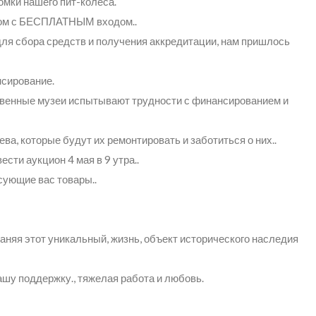
ломки нашего пит-колеса.
том с БЕСПЛАТНЫМ входом..
для сбора средств и получения аккредитации, нам пришлось
нсирование.
твенные музеи испытывают трудности с финансированием и
, которые будут их ремонтировать и заботиться о них..
сти аукцион 4 мая в 9 утра..
сующие вас товары..
аняя этот уникальный, жизнь, объект исторического наследия
шу поддержку., тяжелая работа и любовь.