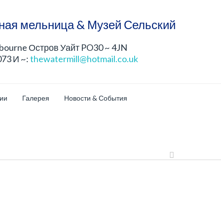
ная мельница & Музей Сельский
lbourne Остров Уайт PO30 ~ 4JN
073 И ~:
thewatermill@hotmail.co.uk
ции
Галерея
Новости & События