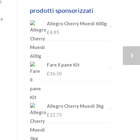
i.
prodotti sponsorizzati
te
Allegro Cherry Muesli 600g
£
4.95
Fare il pane Kit
£
16.50
Allegro Cherry Muesli 3kg
£
22.75