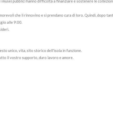
 musei pubblici hanno difficoltà a finanziare e sostenere le collezion
revoli che li rinnovino e si prendano cura di loro. Quindi, dopo tan
gio alle 9:00.
ideri.
to unico, vita, sito storico dell'isola in funzione.
tutto il vostro supporto, duro lavoro e amore.