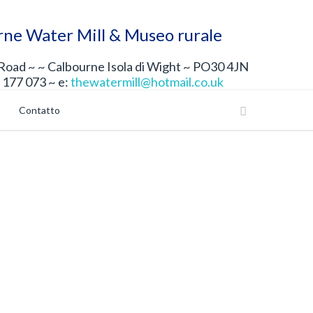
rne Water Mill & Museo rurale
oad ~ ~ Calbourne Isola di Wight ~ PO30 4JN
 177 073 ~ e:
thewatermill@hotmail.co.uk
Contatto