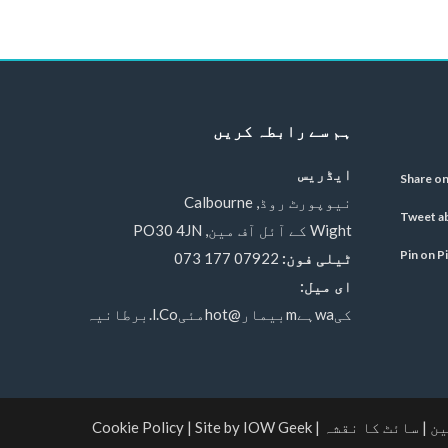
ہم سے رابطہ کریں
ایڈریس
نیوپورٹ روڈ, Calbourne
Wight کے آئل آف مین, PO30 4JN
ٹیلی فون:
07922 177 073
ای میل:
کیwaہےmبیمار@hotمئیl.Co.برطانیہ
|
سائٹ کا نقشہ
|
Site by IOW Geek
|
Cookie Policy