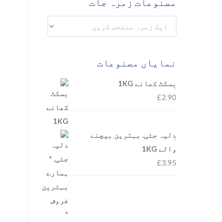
مصنوعات زمرہ جات
نمایاں مصنوعات
بسکٹ کھانے 1KG
£
2.90
دلیہ جئی. بہترین بیچنے
والے 1KG
£
3.95