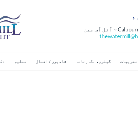
thewatermill@h
تقریبات
گیلری، نگارخانہ
شادیوں / افعال
تعلیم
دک
تازہ ترین 