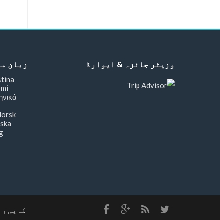
وزیٹر جائزہ & ایوارڈ
زبان من
کاپی رائٹ