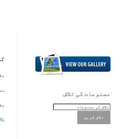
تق
ہفتہ 4th & ا
سم
مصنوعات کی تلاش
ہفتہ 22 & 
تلاش کریں
TIVAL