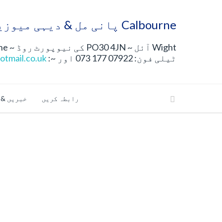
Calbourne پانی مل & دیہی میوزیم
Wight آئل ~ PO30 4JN کی نیوپورٹ روڈ ~ Calbourne ~ آئل آف مین
ٹیلی فون: 07922 177 073 اور ~:
otmail.co.uk
رابطہ کریں
خبریں & 