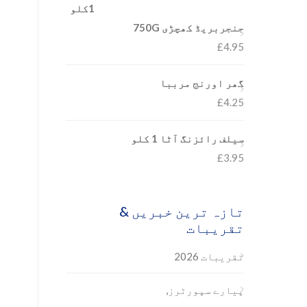
جنجربریڈ کھچڑی 750G
£
4.95
گھر اورنج مرببا
£
4.25
سیلف رائزنگ آٹا 1 کلو
£
3.95
تازہ ترین خبریں &
تقریبات
تقریبات 2026
پیارے سپورٹرز,