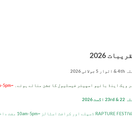
ریبات 2026
توار 5 جولائی 2026
ر ویک اینڈ بائیو اسپیئر فیسٹیول کا جشن مناتے ہوئے۔
~
10am-5pm م
23rd اگست 2026
RAPTURE FES ڈسپلے اور کرافٹ اسٹالز
~
10am-5pm مفت داخلہ