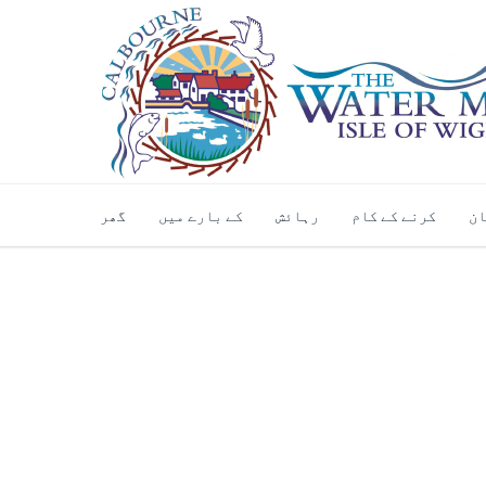
ان
کرنے کے کام
رہائش
کے بارے میں
گھر
خبریں & تقریبات