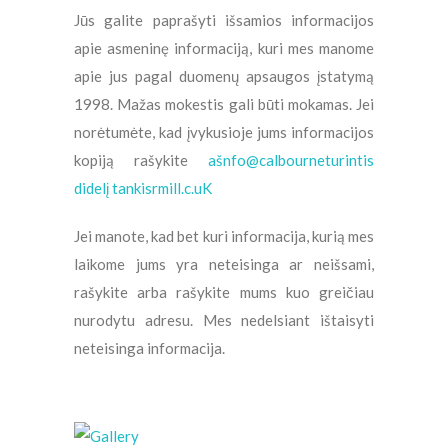
Jūs galite paprašyti išsamios informacijos
apie asmeninę informaciją, kuri mes manome
apie jus pagal duomenų apsaugos įstatymą
1998. Mažas mokestis gali būti mokamas. Jei
norėtumėte, kad įvykusioje jums informacijos
kopiją rašykite
ašnfo@calbourneturintis
didelį tankisrmill.c.uK
Jei manote, kad bet kuri informacija, kurią mes
laikome jums yra neteisinga ar neišsami,
rašykite arba rašykite mums kuo greičiau
nurodytu adresu. Mes nedelsiant ištaisyti
neteisinga informacija.