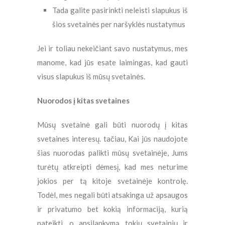
Tada galite pasirinkti neleisti slapukus iš
šios svetainės per naršyklės nustatymus
Jei ir toliau nekeičiant savo nustatymus, mes
manome, kad jūs esate laimingas, kad gauti
visus slapukus iš mūsų svetainės.
Nuorodos į kitas svetaines
Mūsų svetainė gali būti nuorodų į kitas
svetaines interesų. tačiau, Kai jūs naudojote
šias nuorodas palikti mūsų svetainėje, Jums
turėtų atkreipti dėmesį, kad mes neturime
jokios per tą kitoje svetainėje kontrolę.
Todėl, mes negali būti atsakinga už apsaugos
ir privatumo bet kokią informaciją, kurią
pateikti, o apsilankymą tokių svetainių ir