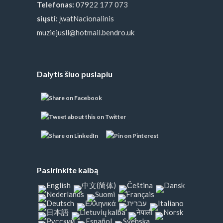
Telefonas:
07922 177 073
siųsti:
įwatNacionalinis
muziejusll@hotmail.bendro.uk
Dalytis šiuo puslapiu
Pasirinkite kalbą