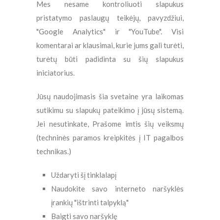
Mes nesame kontroliuoti slapukus
pristatymo paslaugų teikėjų, pavyzdžiui,
"Google Analytics" ir "YouTube". Visi
komentarai ar klausimai, kurie jums gali turėti,
turėtų būti padidinta su šių slapukus
iniciatorius.
Jūsų naudojimasis šia svetaine yra laikomas
sutikimu su slapukų pateikimo į jūsų sistemą.
Jei nesutinkate, Prašome imtis šių veiksmų
(techninės paramos kreipkitės į IT pagalbos
technikas.)
Uždaryti šį tinklalapį
Naudokite savo interneto naršyklės
įrankių "ištrinti talpyklą"
Baigti savo naršyklę