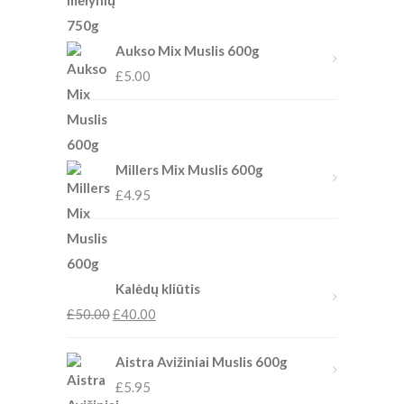
Aukso Mix Muslis 600g
£
5.00
Millers Mix Muslis 600g
£
4.95
Kalėdų kliūtis
£
50.00
£
40.00
Aistra Avižiniai Muslis 600g
£
5.95