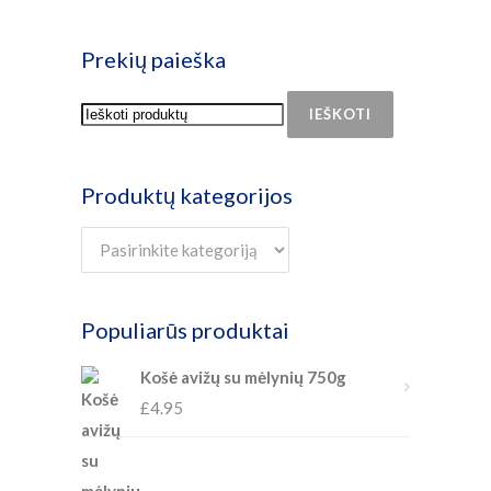
Prekių paieška
IEŠKOTI
Produktų kategorijos
Populiarūs produktai
Košė avižų su mėlynių 750g
£
4.95