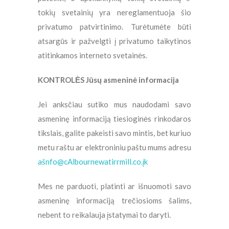
tokių svetainių yra nereglamentuoja šio
privatumo patvirtinimo. Turėtumėte būti
atsargūs ir pažvelgti į privatumo taikytinos
atitinkamos interneto svetainės.
KONTROLĖS Jūsų asmeninė informacija
Jei anksčiau sutiko mus naudodami savo
asmeninę informaciją tiesioginės rinkodaros
tikslais, galite pakeisti savo mintis, bet kuriuo
metu raštu ar elektroniniu paštu mums adresu
ašnfo@cAlbournewatirrmill.co.įk
Mes ne parduoti, platinti ar išnuomoti savo
asmeninę informaciją trečiosioms šalims,
nebent to reikalauja įstatymai to daryti.