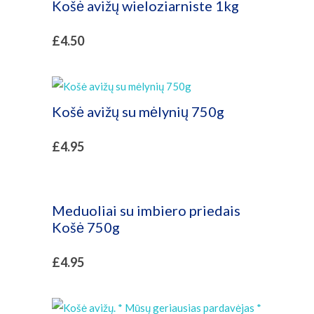
Košė avižų wieloziarniste 1kg
£
4.50
Košė avižų su mėlynių 750g
£
4.95
Meduoliai su imbiero priedais
Košė 750g
£
4.95