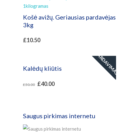
Košė avižų. Geriausias pardavėjas
3kg
£
10.50
PARDAVIMAS!
Kalėdų kliūtis
£
40.00
£
50.00
Saugus pirkimas internetu