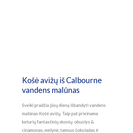
Parduotuvė
Košė avižų iš Calbourne
vandens malūnas
Sveiki pradžia jūsų dieną išbandyti vandens
malūnas Košė avižų. Taip pat prieinama
keturių fantastinių skonių: obuolys &
cinamonas, mėlynė, tamsus šokoladas ir