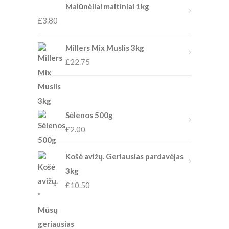
Malūnėliai maltiniai 1kg
£
3.80
Millers Mix Muslis 3kg
£
22.75
Sėlenos 500g
£
2.00
Košė avižų. Geriausias pardavėjas
3kg
£
10.50