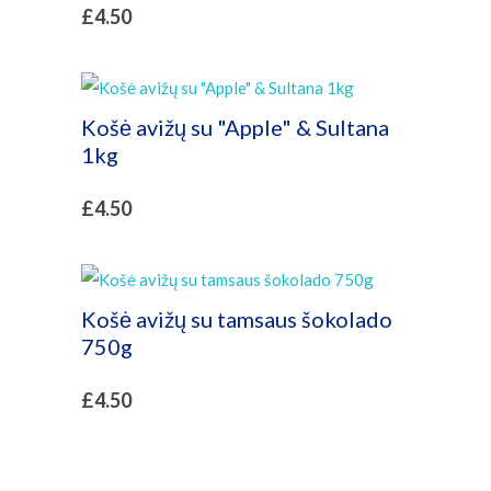
£
4.50
Košė avižų su "Apple" & Sultana
1kg
£
4.50
Košė avižų su tamsaus šokolado
750g
£
4.50