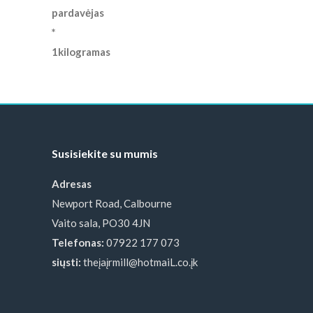
Susisiekite su mumis
Adresas
Newport Road, Calbourne
Vaito sala, PO30 4JN
Telefonas:
07922 177 073
siųsti:
theįaįrmill@hotmaiL.co.įk