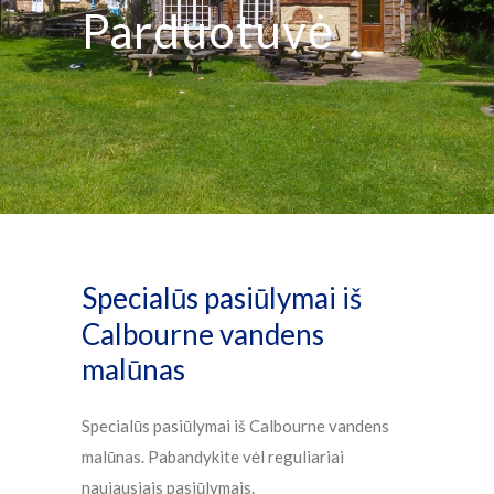
Parduotuvė
Specialūs pasiūlymai iš
Calbourne vandens
malūnas
Specialūs pasiūlymai iš Calbourne vandens
malūnas. Pabandykite vėl reguliariai
naujausiais pasiūlymais.