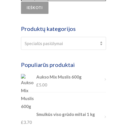
IEŠKOTI
Produktų kategorijos
×
Specialūs pasiūlymai
Specialūs pasiūlymai
Populiarūs produktai
Aukso Mix Muslis 600g
£
5.00
Smulkūs viso grūdo miltai 1 kg
£
3.70