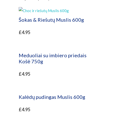
Šokas & Riešutų Muslis 600g
£
4.95
Meduoliai su imbiero priedais
Košė 750g
£
4.95
Kalėdų pudingas Muslis 600g
£
4.95