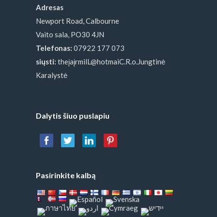
Adresas
Newport Road, Calbourne
Vaito sala, PO30 4JN
Telefonas:
07922 177 073
siųsti:
theįaįrmilL@hotmaiC.R.o.Jungtinė
Karalystė
Dalytis šiuo puslapiu
Pasirinkite kalbą