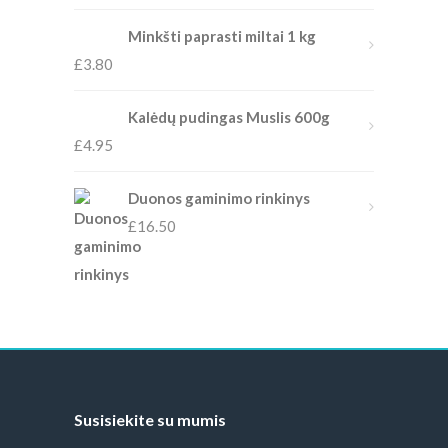
Minkšti paprasti miltai 1 kg
£
3.80
Kalėdų pudingas Muslis 600g
£
4.95
Duonos gaminimo rinkinys
£
16.50
Susisiekite su mumis