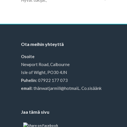
Hyvät tukijat,
Ota meihin yhteyttä
Osoite
Newport Road, Calbourne
Isle of Wight, PO30 4JN
Puhelin:
07922 177 073
email:
thänwatjarmill@hotmaiL. Co.sisäänk
Jaa tämä sivu