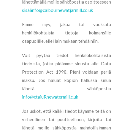
lähettämällä meille sähköpostia osoitteeseen
sisäänfo@calbournewatjarmill.co.uk
Emme myy, jakaa tai vuokrata
henkilökohtaisia ​​tietoja kolmansille
osapuolille, ellei lain mukaan tehdä niin.
Voit pyytää tiedot henkilökohtaisista
tiedoista, jotka pidämme sinusta alle Data
Protection Act 1998. Pieni voidaan periä
maksu. Jos haluat kopion hallussa sinua
lähetä sähköpostia
info@ctaiuRnewatermill.c.uk
Jos uskot, että kaikki tiedot käymme teitä on
virheellinen tai puutteellinen, kirjoita tai
lähetä meille sähköpostia mahdollisimman