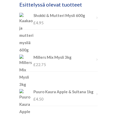
Esittelyssä olevat tuotteet
Shokki & Mutteri Mysli 600g
£
4.95
Millers Mix Mysli 3kg
£
22.75
Puuro Kaura Apple & Sultana 1kg
£
4.50