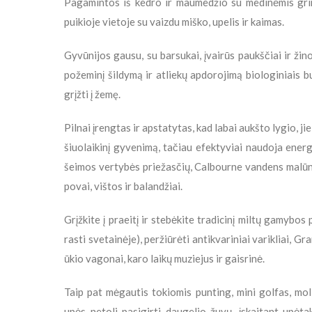
Pagamintos iš kedro ir maumedžio su medinėmis grind
puikioje vietoje su vaizdu miško, upelis ir kaimas.
Gyvūnijos gausu, su barsukai, įvairūs paukščiai ir ž
požeminį šildymą ir atliekų apdorojimą biologiniais bu
grįžti į žemę.
Pilnai įrengtas ir apstatytas, kad labai aukšto lygio, jie
šiuolaikinį gyvenimą, tačiau efektyviai naudoja energ
šeimos vertybės priežasčių, Calbourne vandens malūnas
povai, vištos ir balandžiai.
Grįžkite į praeitį ir stebėkite tradicinį miltų gamyb
rasti svetainėje), peržiūrėti antikvariniai varikliai, G
ūkio vagonai, karo laikų muziejus ir gaisrinė.
Taip pat mėgautis tokiomis punting, mini golfas, moli
upės netoli pasigirti daugelio žuvų, įskaitant upėtak