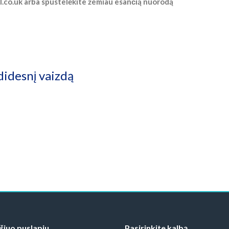
il.co.uk arba spustelėkite žemiau esančią nuorodą
didesnį vaizdą
 šiuo puslapiu
Pasirinkite kalbą