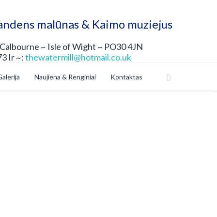
andens malūnas & Kaimo muziejus
Calbourne ~ Isle of Wight ~ PO30 4JN
3 Ir ~:
thewatermill@hotmail.co.uk
alerija
Naujiena & Renginiai
Kontaktas