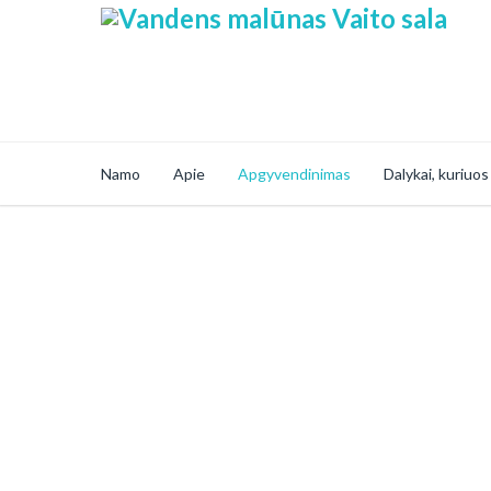
Namo
Apie
Apgyvendinimas
Dalykai, kuriuos
Ekologiški Nameli