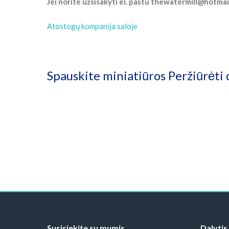
Jei norite užsisakyti el. paštu thewatermill@hotma
Atostogų kompanija saloje
Spauskite miniatiūros Peržiūrėti 
Susisiekite su mumis
Dalytis