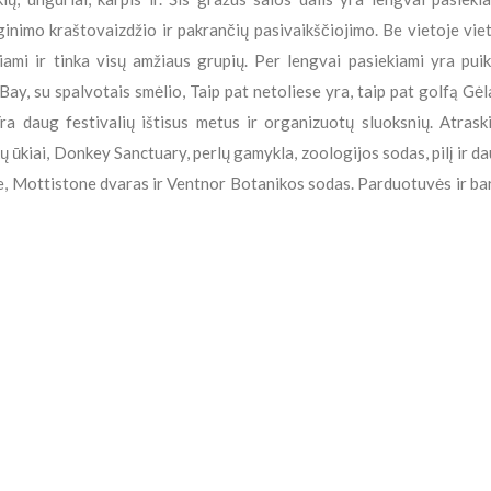
ginimo kraštovaizdžio ir pakrančių pasivaikščiojimo. Be vietoje viet
iami ir tinka visų amžiaus grupių. Per lengvai pasiekiami yra pui
ay, su spalvotais smėlio, Taip pat netoliese yra, taip pat golfą Gėl
Yra daug festivalių ištisus metus ir organizuotų sluoksnių. Atrask
ų ūkiai, Donkey Sanctuary, perlų gamykla, zoologijos sodas, pilį ir d
e, Mottistone dvaras ir Ventnor Botanikos sodas. Parduotuvės ir ba