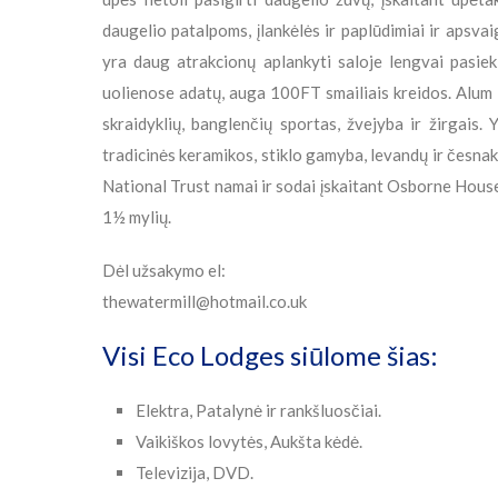
daugelio patalpoms, įlankėlės ir paplūdimiai ir apsvai
yra daug atrakcionų aplankyti saloje lengvai pasiek
uolienose adatų, auga 100FT smailiais kreidos. Alum B
skraidyklių, banglenčių sportas, žvejyba ir žirgais. 
tradicinės keramikos, stiklo gamyba, levandų ir česnak
National Trust namai ir sodai įskaitant Osborne Hous
1½ mylių.
Dėl užsakymo el:
thewatermill@hotmail.co.uk
Visi Eco Lodges siūlome šias:
Elektra, Patalynė ir rankšluosčiai.
Vaikiškos lovytės, Aukšta kėdė.
Televizija, DVD.