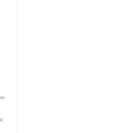
 su
V.