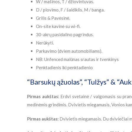
W / mašinos, T / džiovintuvas.
D / plovimo, F / šaldiklis, M / banga.
Grilis & Pavėsinė.
On-site kavinė su wi-fi.
30-akrų pasidalino pagrindus.
Nerūkyti.
Parkavimo (dviem automobiliams).
NB: Unfenced malūnas srautas ir tvenkinys
Penktadienis iki penktadienio
“Barsukų ąžuolas”, “Tulžys” & “Auk
Pirmas aukštas:
Erdvi svetainė / valgomasis su pranc
medinėmis grindimis. Dvivietis miegamasis, Vonios ka
Pirmas aukštas:
Dvivietis miegamasis. Du dviviečiai m