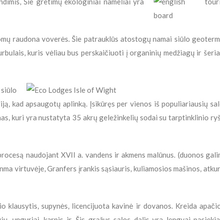
imis, Šie gretimų ekologiniai nameliai yra
inomų raudona voverės. Šie patrauklūs atostogų namai siūlo geoterm
rbulais, kuris vėliau bus perskaičiuoti į organinių medžiagų ir šeri
 siūlo
iją, kad apsaugotų aplinką. Įsikūręs per vienos iš populiariausių sa
, kuri yra nustatyta 35 akrų geležinkelių sodai su tarptinklinio ry
os procesą naudojant XVII a. vandens ir akmens malūnus. (duonos gal
ranma virtuvėje, Granfers įrankis sąsiauris, kuliamosios mašinos, atku
o klausytis, supynės, licencijuota kavinė ir dovanos. Kreida apači
ių, unguriai, karpis ir. Šis gražus salos dalis yra lengvai pasieki