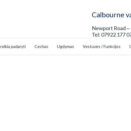
Calbourne v
Newport Road ~ 
Tel: 07922 177 07
 reikia padaryti
Cechas
Ugdymas
Vestuvės / Funkcijos
G
ai