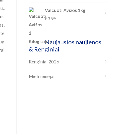
ų,,
Valcuoti Avižos 1kg
kus
£
3.95
as,
ite
Naujausios naujienos
aug
& Renginiai
rai
Renginiai 2026
Mieli rėmėjai,