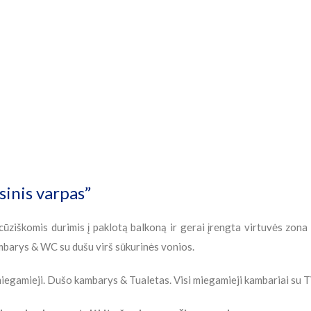
sinis varpas”
ūziškomis durimis į paklotą balkoną ir gerai įrengta virtuvės zona
mbarys & WC su dušu virš sūkurinės vonios.
iegamieji. Dušo kambarys & Tualetas. Visi miegamieji kambariai su T