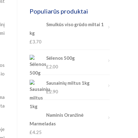
Populiarūs produktai
Smulkūs viso grūdo miltai 1
inį
kg
ami
£
3.70
Sėlenos 500g
los
£
2.00
šio
Sausainių miltus 1kg
£
2.90
ima
rta
Naminis Oranžinė
Marmeladas
oje
£
4.25
ami