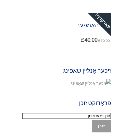
פאַרקויף!
ניטל האַמפּער
£
40.00
£
50.00
זיכער אָנליין שאַפּינג
פּראָדוקט זוכן
זוכן