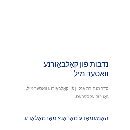
נדבות פֿון קאַלבאָורנע
וואסער מיל
סדר מנחורת אָנליין פֿון קאַלבאָורנע וואסער מיל.
גאַנץ וק עקספּרעס.
האָמעמאַדע מאַראַנץ מאַרמאַלאַדע