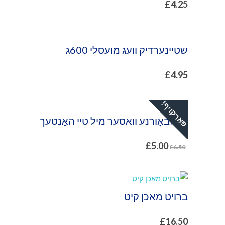
£
4.25
שטיינערדיק וועג מועסלי 600ג
£
4.95
פאַרקויף!
קאַלבאָורנע וואסער מיל טיי האַנטעך
£
5.00
£
6.50
ברויט מאכן קיט
£
16.50