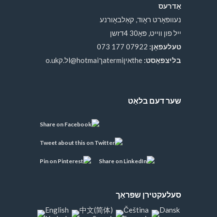
אַדרעס
נעוופּאָרט ראָוד, קאַלבאָורנע
ייל פון ווייט, פּאָ30 4דזשן
טעלעפאָן:
07922 177 073
בליצפּאָסט:
theאיןatermiךl@hotmaiל.קo.uk
שער דעם בלאַט
סעלעקטירן שפּראַך