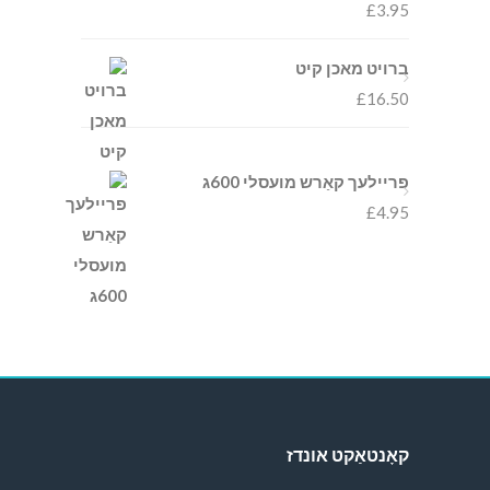
£
3.95
ברויט מאכן קיט
£
16.50
פריילעך קאַרש מועסלי 600ג
£
4.95
קאָנטאַקט אונדז