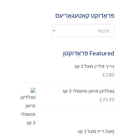
פּראָדוקט קאַטעגאָריעס
Featured פּראָדוקטן
ווייך פּליין מעל 1 קג
£
3.80
גאָלדען מישן מועסלי 3 קג
£
21.95
מעל רייז מעל 1 קג