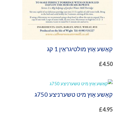
קאַשע אָוץ מולטיגראַין 1 קג
£
4.50
קאַשע אָוץ מיט טשערניצע 750ג
£
4.95