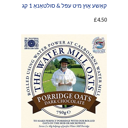
קאַשע אָוץ מיט עפּל & סולטאַנאַ 1 קג
£
4.50