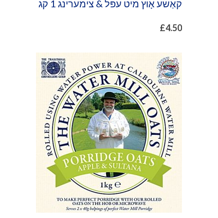
קאַשע אָוץ מיט עפּל & צימערינג 1 קג
£
4.50