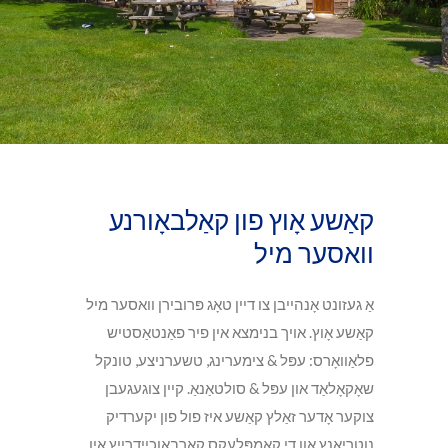
קאַשע אָוץ פון קאַלבאָורנע
וואסער מיל
אַ געזונט אָנהייבן צו דיין טאָג פּרובירן וואסער מיל
קאַשע אָוץ. אויך בנימצא אין פיר פאַנטאַסטיש
פלאַוואָרס: עפּל & צימערינג, טשערניצע, טונקל
שאָקאָלאַד און עפּל & סולטאַנאַ. קיין צוגעגעבן
צוקער אָדער זאַלץ קאַשע איז פול פון יקערדיק
נוטריאַנץ און די קאָמפּלעקס קאַרבאָוכיידרייץ אין