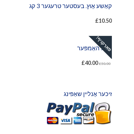
קאַשע אָוץ. בעסטער טרעגער 3 קג
£
10.50
פאַרקויף!
ניטל האַמפּער
£
40.00
£
50.00
זיכער אָנליין שאַפּינג