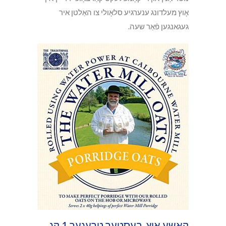
אָוץ מעלדונג ענערגיע סלאָולי צו האַלטן איר
געגאנגען פֿאַר שעה.
קאַשע אָוץ. בעסטער טרעגער 1 קג