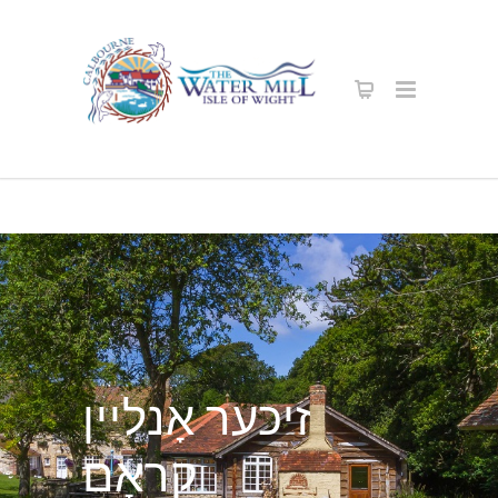
זיכער אָנליין
קראָם