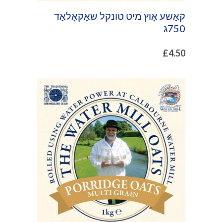
קאַשע אָוץ מיט טונקל שאָקאָלאַד
750ג
£
4.50