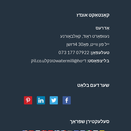
קאָנטאַקט אונדז
אַדרעס
נעוופּאָרט ראָוד, קאַלבאָורנע
ייל פון ווייט, פּאָ30 4דזשן
טעלעפאָן:
07922 177 073
בליצפּאָסט:
דיwatermill@hoטונקלil.co.uק
שער דעם בלאַט
סעלעקטירן שפּראַך