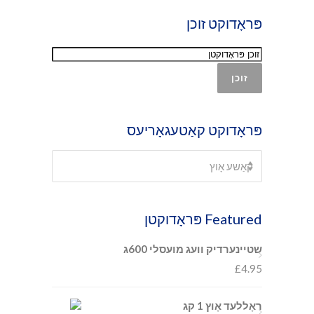
פּראָדוקט זוכן
זוכן
פּראָדוקט קאַטעגאָריעס
×
קאַשע אָוץ
קאַשע אָוץ
Featured פּראָדוקטן
שטיינערדיק וועג מועסלי 600ג
£
4.95
ראָללעד אָוץ 1 קג