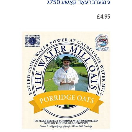
גינגערברעאַד קאַשע 750ג
£
4.95