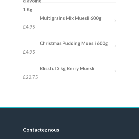
Multigrains Mix Muesli 600g
£
4.95
Christmas Pudding Muesli 600g
£
4.95
Blissful 3 kg Berry Muesli
£
22.75
Contactez nous