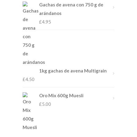
Gachas de avena con 750 g de
arándanos
£
4.95
1kg gachas de avena Multigrain
£
4.50
Oro Mix 600g Muesli
£
5.00