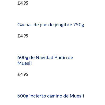
£
4.95
Gachas de pan de jengibre 750g
£
4.95
600g de Navidad Pudín de
Muesli
£
4.95
600g incierto camino de Muesli