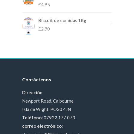
£
4.95
Biscuit de comidas 1Kg
£
2.90
Contáctenos
Dirección
Newport Road, Calbourne
Isla de Wight, PO30 4JN
Teléfono:
07922 177 073
correo electrónico: