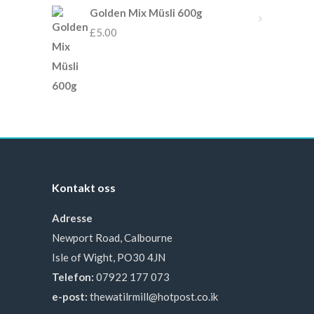
Golden Mix Müsli 600g
£
5.00
Kontakt oss
Adresse
Newport Road, Calbourne
Isle of Wight, PO30 4JN
Telefon:
07922 177 073
e-post:
thewatilrmill@hotpost.co.ik