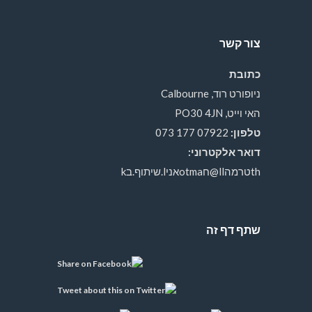
צור קשר
כתובת
ניופורט רוד, Calbourne
האי וייט, PO30 4JN
טלפון:
07922 177 073
דואר אלקטרוני:
thטרמהll@חotmaאניl.שיתוף.בk
שתף דף זה