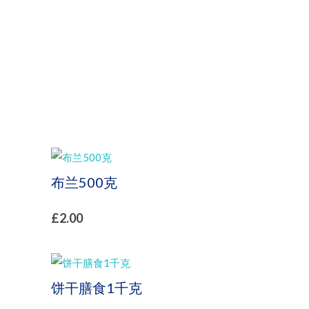
布兰500克
£
2.00
饼干膳食1千克