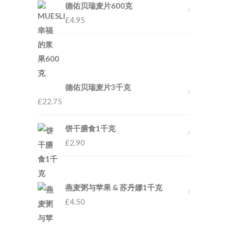
德佑贝瑞麦片600克
£
4.95
德佑贝瑞麦片3千克
£
22.75
饼干膳食1千克
£
2.90
燕麦粥与苹果 & 苏丹娜1千克
£
4.50