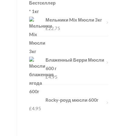
Мельники Mix Мюсли 3кг
£
22.75
Блаженный Берри Мюсли
600 г
£
4.95
Rocky-роуд мюсли 600г
£
4.95