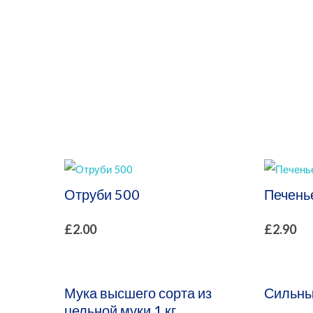
Безопасный Инте
Отруби 500
Печенье
£
2.00
£
2.90
Мука высшего сорта из
Сильны
цельной муки 1 кг