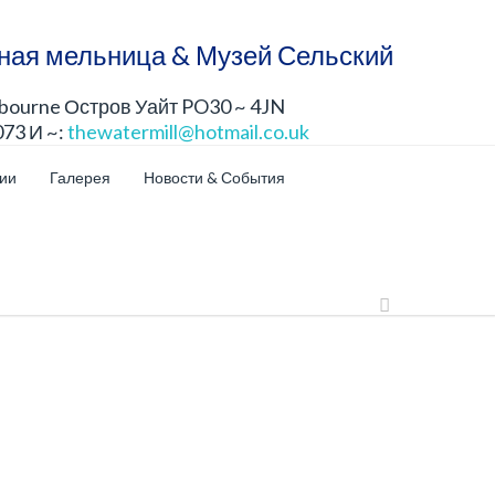
ная мельница & Музей Сельский
lbourne Остров Уайт PO30 ~ 4JN
073 И ~:
thewatermill@hotmail.co.uk
ции
Галерея
Новости & События