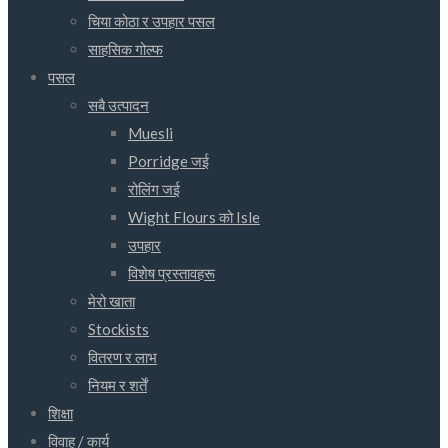
चिया कोठा र उपहार पसल
साहसिक गोल्फ
पसल
सबै उत्पादन
Muesli
Porridge जई
रोलिंग जई
Wight Flours को Isle
उपहार
विशेष प्रस्तावहरू
मेरो खाता
Stockists
वितरण र लाभ
नियम र शर्तें
शिक्षा
विवाह / कार्य