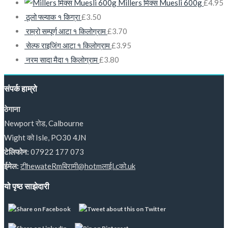
Millers मिक्स Muesli 600g
£
4.95
ठूलो फ्ल्याक १ किग्रा
£
3.50
राम्रो सम्पूर्ण आटा १ किलोग्राम
£
3.70
सेल्फ राइजिंग आटा १ किलोग्राम
£
3.95
नरम सादा मैदा १ किलोग्राम
£
3.80
संपर्क हाम्रो
ठेगाना
Newport रोड, Calbourne
Wight को Isle, PO30 4JN
टेलिफोन:
07922 177 073
ईमेल:
टीhewateRmबिरामी@hotmलाईl.cको.uk
यो पृष्ठ साझेदारी