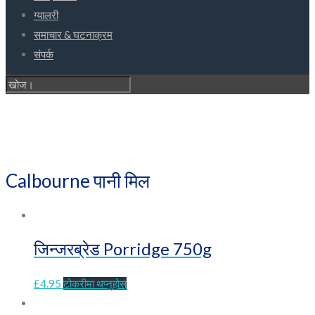
ग्यालरी
समाचार & घटनाक्रम
संपर्क
सुरक्षित अनलाइन पसल
Calbourne पानी मिल
जिन्जरब्रेड Porridge 750g
£
4.95
टोकरीमा थप्नुहोस्