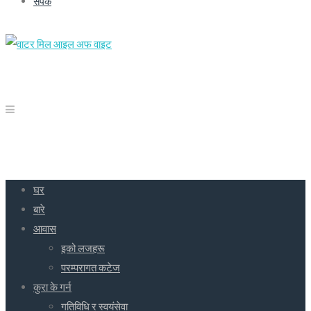
संपर्क
घर
बारे
आवास
इको लजहरू
परम्परागत कटेज
कुरा के गर्न
गतिविधि र स्वयंसेवा