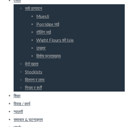
पसल
सबै उत्पादन
Muesli
Porridge जई
रोलिंग जई
Wight Flours को Isle
उपहार
विशेष प्रस्तावहरू
मेरो खाता
Stockists
वितरण र लाभ
नियम र शर्तें
शिक्षा
विवाह / कार्य
ग्यालरी
समाचार & घटनाक्रम