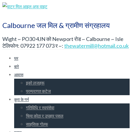
Calbourne जल मिल & ग्रामीण संग्रहालय
Wight ~ PO30 4JN को Newport रोड ~ Calbourne ~ Isle
टेलिफोन: 07922 177 073 र ~:
thewatermill@hotmail.co.uk
घर
बारे
आवास
इको लजहरू
परम्परागत कटेज
कुरा के गर्न
गतिविधि र स्वयंसेवा
चिया कोठा र उपहार पसल
साहसिक गोल्फ