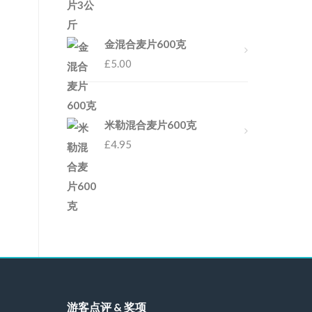
金混合麦片600克
£
5.00
米勒混合麦片600克
£
4.95
游客点评 & 奖项