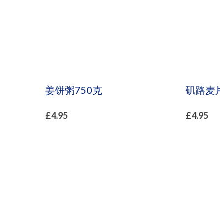
姜饼粥750克
矶路麦片
£
4.95
£
4.95