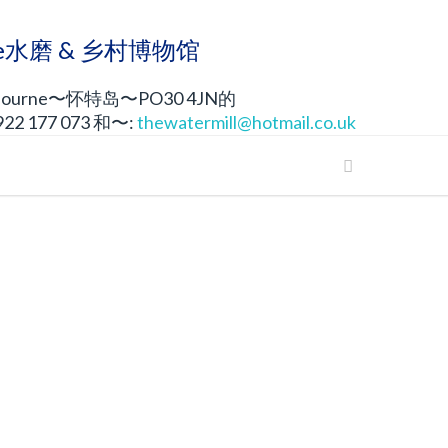
rne水磨 & 乡村博物馆
ourne〜怀特岛〜PO30 4JN的
2 177 073 和〜:
thewatermill@hotmail.co.uk