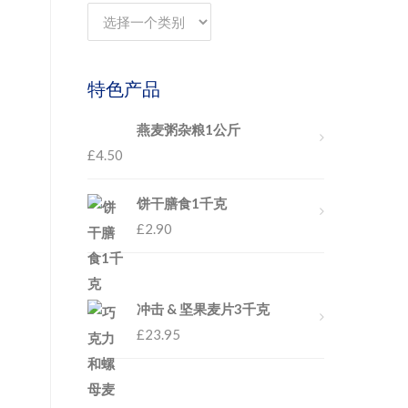
特色产品
燕麦粥杂粮1公斤
£
4.50
饼干膳食1千克
£
2.90
冲击 & 坚果麦片3千克
£
23.95