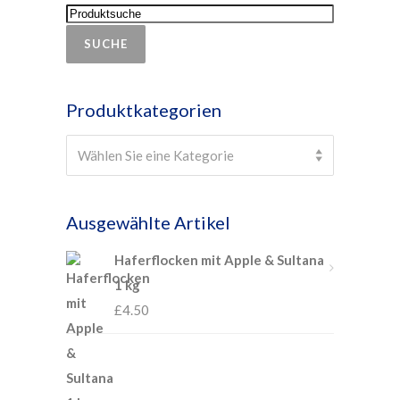
SUCHE
Produktkategorien
Select a category
Wählen Sie eine Kategorie
Ausgewählte Artikel
Haferflocken mit Apple & Sultana
1 kg
£
4.50