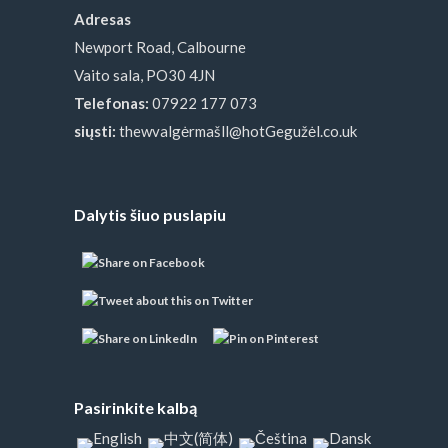
Adresas
Newport Road, Calbourne
Vaito sala, PO30 4JN
Telefonas:
07922 177 073
siųsti:
thewvalgėrmašll@hotGegužėl.co.uk
Dalytis šiuo puslapiu
Pasirinkite kalbą