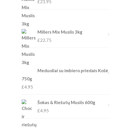
£
21.95
Millers Mix Muslis 3kg
£
22.75
Meduoliai su imbiero priedais Košė
750g
£
4.95
Šokas & Riešutų Muslis 600g
£
4.95