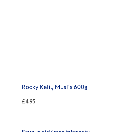
Parduotuvė
Rocky Kelių Muslis 600g
£
4.95
Saugus pirkimas internetu