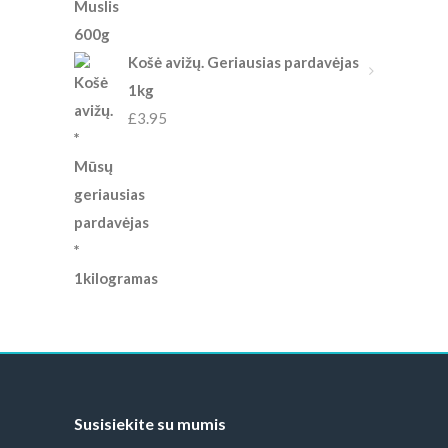
Košė avižų. Geriausias pardavėjas
1kg
£
3.95
Susisiekite su mumis