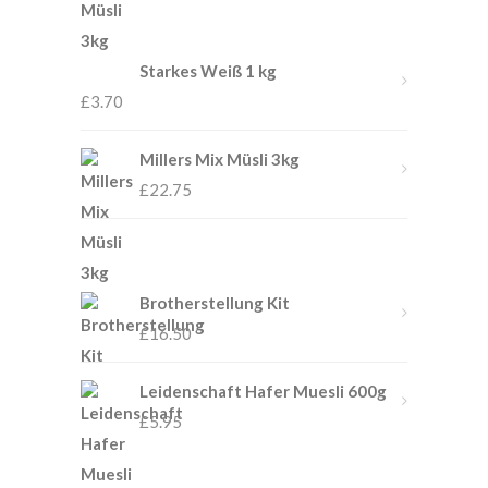
Starkes Weiß 1 kg
£
3.70
Millers Mix Müsli 3kg
£
22.75
Brotherstellung Kit
£
16.50
Leidenschaft Hafer Muesli 600g
£
5.95