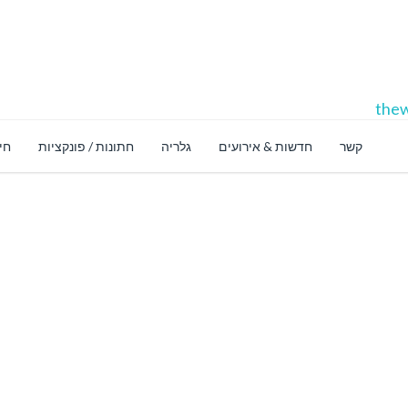
thew
קשר
חדשות & אירועים
גלריה
חתונות / פונקציות
חינ
חנו