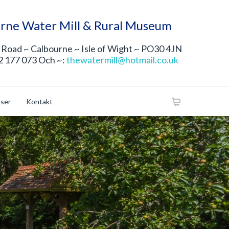
rne Water Mill & Rural Museum
Road ~ Calbourne ~ Isle of Wight ~ PO30 4JN
22 177 073 Och ~:
thewatermill@hotmail.co.uk
lser
Kontakt