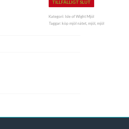
TILLFÄLLIGT SLUT
Kategori:
Isle of Wight Mjöl
Taggar:
köp mjöl nätet
,
mjöl
,
mjöl