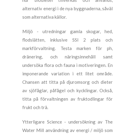
hur biodiesel tillverkas och används,
alternativ energi i de nya byggnaderna, såväl
som alternativa källor.
Miljö - utredningar gamla skogar, hed,
flodslätten, inklusive SSI 2 plats och
markförvaltning. Testa marken för ph,
dränering, och näringsinnehåll samt
undersöka flora och fauna i motiveringen. En
imponerande variation i ett litet område.
Chansen att titta på djuromsorg och dieter
av sjöfåglar, påfågel och kycklingar. Också,
titta på förvaltningen av fruktodlingar för
frukt och trä.
Ytterligare Science - undersökning av The
Water Mill användning av energi / miljö som