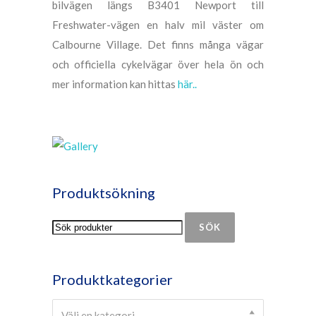
bilvägen längs B3401 Newport till
Freshwater-vägen en halv mil väster om
Calbourne Village. Det finns många vägar
och officiella cykelvägar över hela ön och
mer information kan hittas
här..
Produktsökning
SÖK
Produktkategorier
Select a category
Välj en kategori