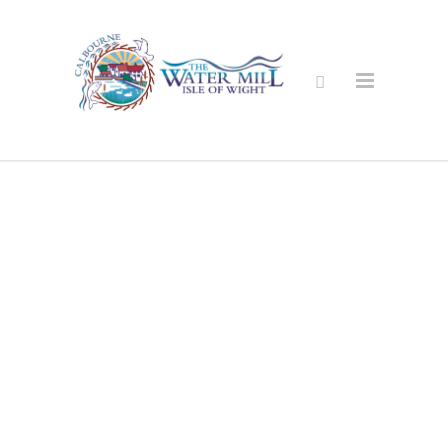
Äventyrsgolf