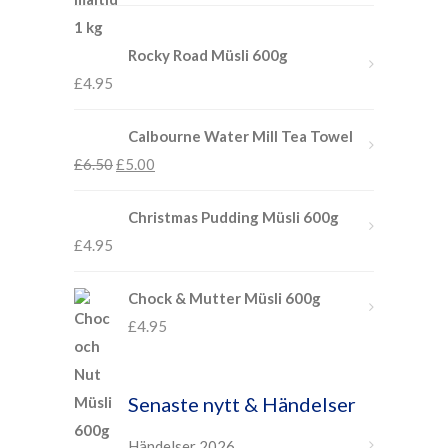
Rocky Road Müsli 600g
£
4.95
Calbourne Water Mill Tea Towel
£
6.50
£
5.00
Christmas Pudding Müsli 600g
£
4.95
Chock & Mutter Müsli 600g
£
4.95
Senaste nytt & Händelser
Händelser 2026