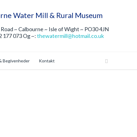
rne Water Mill & Rural Museum
Road ~ Calbourne ~ Isle of Wight ~ PO30 4JN
2 177 073 Og ~:
thewatermill@hotmail.co.uk
& Begivenheder
Kontakt