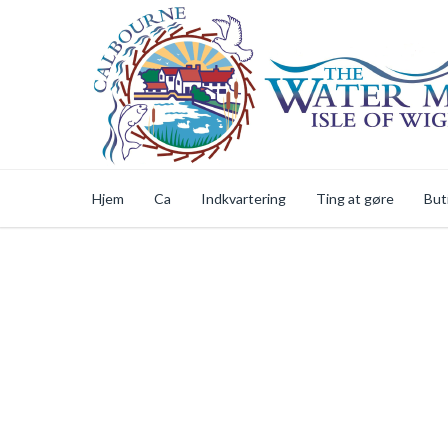
Hjem
Ca
Indkvartering
Ting at gøre
But
Sikker Online Sho