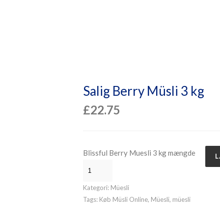
Salig Berry Müsli 3 kg
£
22.75
Blissful Berry Muesli 3 kg mængde
L
Kategori:
Müesli
Tags:
Køb Müsli Online
,
Müesli
,
müesli