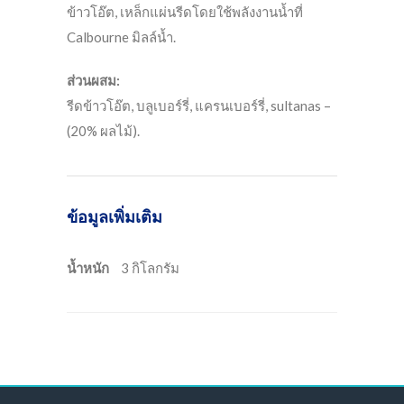
ข้าวโอ๊ต, เหล็กแผ่นรีดโดยใช้พลังงานน้ำที่
Calbourne มิลล์น้ำ.
ส่วนผสม:
รีดข้าวโอ๊ต, บลูเบอร์รี่, แครนเบอร์รี่, sultanas –
(20% ผลไม้).
ข้อมูลเพิ่มเติม
น้ำหนัก
3 กิโลกรัม