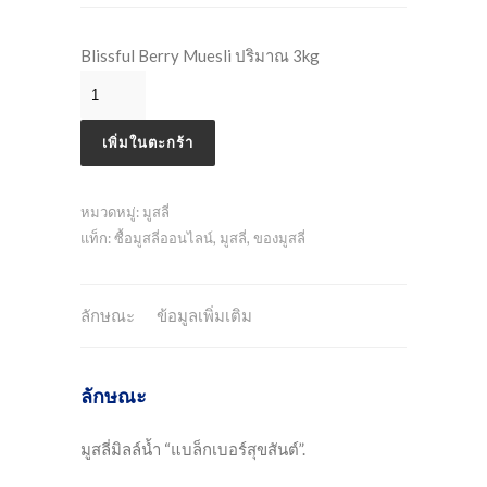
Blissful Berry Muesli ปริมาณ 3kg
เพิ่มในตะกร้า
หมวดหมู่:
มูสลี่
แท็ก:
ซื้อมูสลี่ออนไลน์
,
มูสลี่
,
ของมูสลี่
ลักษณะ
ข้อมูลเพิ่มเติม
ลักษณะ
มูสลี่มิลล์น้ำ “แบล็กเบอร์สุขสันต์”.