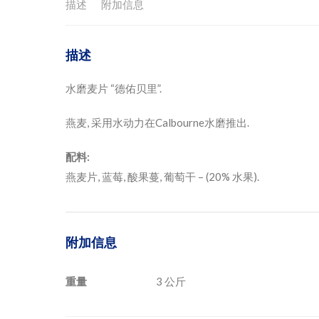
描述
附加信息
描述
水磨麦片 “德佑贝里”.
燕麦, 采用水动力在Calbourne水磨推出.
配料:
燕麦片, 蓝莓, 酸果蔓, 葡萄干 – (20% 水果).
附加信息
重量
3 公斤