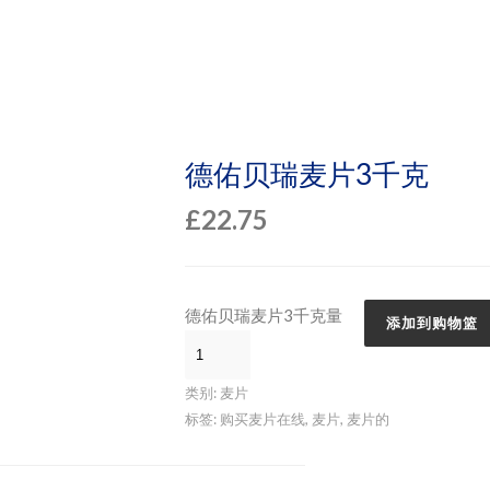
德佑贝瑞麦片3千克
£
22.75
德佑贝瑞麦片3千克量
添加到购物篮
类别:
麦片
标签:
购买麦片在线
,
麦片
,
麦片的