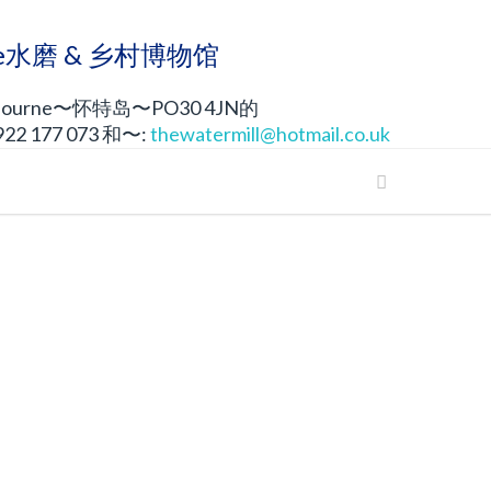
rne水磨 & 乡村博物馆
ourne〜怀特岛〜PO30 4JN的
2 177 073 和〜:
thewatermill@hotmail.co.uk