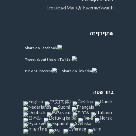
thוwaלאermאניll@הוtMaאניl.co.uk
שתף דף זה
בחר שפה