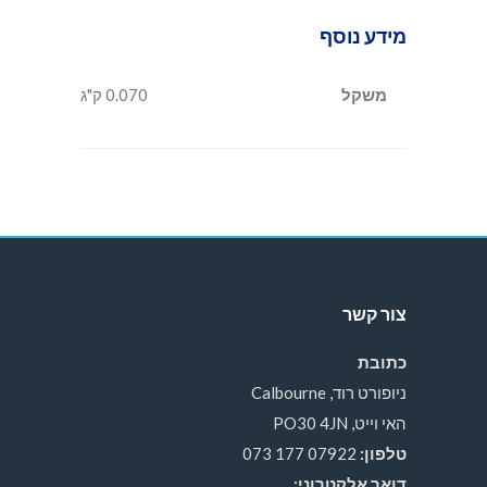
מידע נוסף
משקל
0.070 ק"ג
צור קשר
כתובת
ניופורט רוד, Calbourne
האי וייט, PO30 4JN
טלפון:
07922 177 073
דואר אלקטרוני: