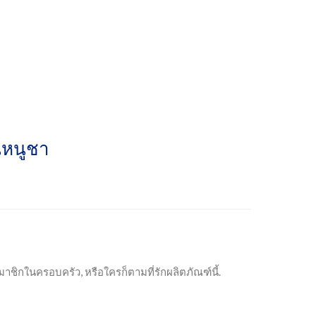
นหนูชา
มาชิกในครอบครัว, หรือใครก็ตามที่รักผลิตภัณฑ์นี้.