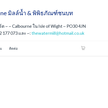
ne มิลล์น้ำ & พิพิธภัณฑ์ชนบท
ต ~ ~ Calbourne ใน Isle of Wight ~ PO30 4JN
2 177 073 และ ~:
thewatermill@hotmail.co.uk
้น
ติดต่อ