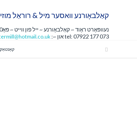
קאַלבאָורנע וואסער מיל & רוראַל מוזיי
נעוופּאָרט ראָוד ~ קאַלבאָורנע ~ ייל פון ווייט ~ פּאָ30 4דזשן
tel: 07922 177 073 און ~:
ermill@hotmail.co.uk
קאָנטאַק