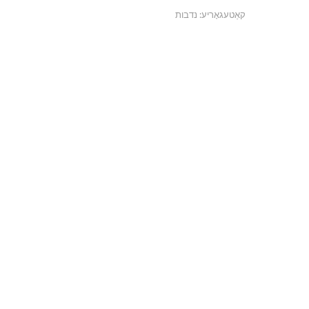
קאַטעגאָריע:
נדבות