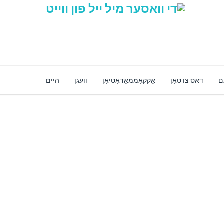
ם
דאס צו טאָן
אַקקאָממאָדאַטיאָן
וועגן
היים
זיכער אָנליין קראָם