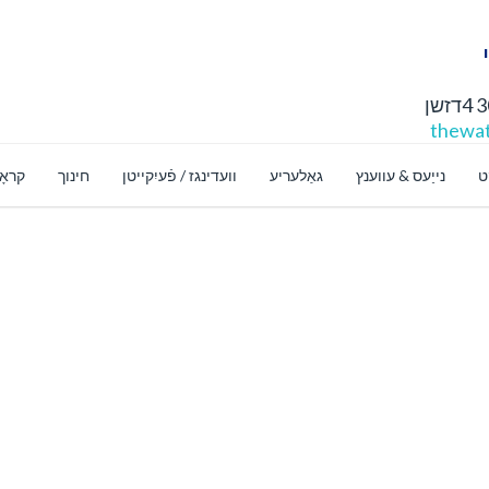
thewat
ט
נייַעס & עווענץ
גאַלעריע
וועדינגז / פֿעיִקייטן
חינוך
קראָ