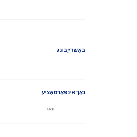
באַשרייַבונג
נאָך אינפֿאָרמאַציע
וואָג