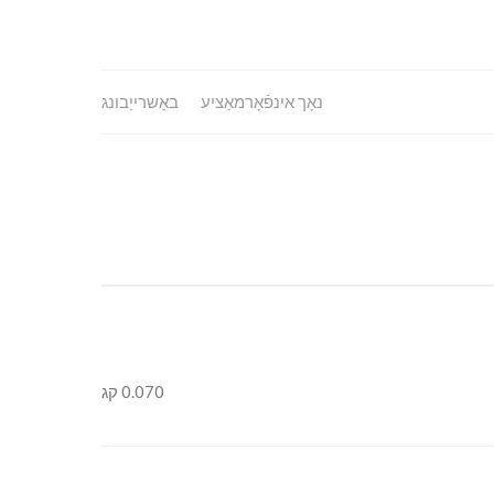
נאָך אינפֿאָרמאַציע
באַשרייַבונג
0.070 קג