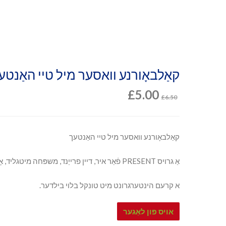
קאַלבאָורנע וואסער מיל טיי האַנטע
£
5.00
£
6.50
קאַלבאָורנע וואסער מיל טיי האַנטעך
אַ גרויס PRESENT פֿאַר איר, דיין פרייַנד, משפּחה מיטגליד, אָדער ווער עס יז וואס ליב דעם פּראָדוקט.
א קרעם הינטערגרונט מיט טונקל בלוי בילדער.
אויס פון לאַגער