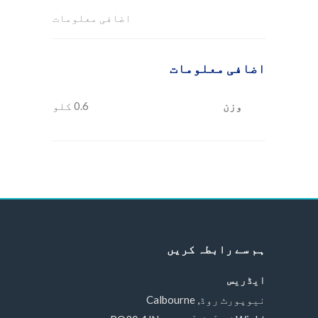
اضافی معلومات
اضافی معلومات
وزن
0.6 کلو
ہم سے رابطہ کریں
ایڈریس
نیوپورٹ روڈ, Calbourne