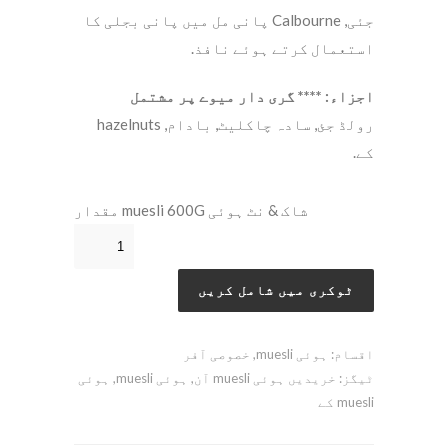
جئی, Calbourne پانی مل میں پانی بجلی کا
استعمال کرتے ہوئے نافذ.
اجزاء: **** گری دار میوے پر مشتمل
رولڈ جئ, سادہ چاکلیٹ, بادام, hazelnuts
کے.
شاک & نٹ ہوئی muesli 600G مقدار
ٹوکری میں شامل کریں
اقسام:
ہوئی muesli
,
خصوصی آفر
ٹیگز:
خریدیں ہوئی muesli آن
,
ہوئی muesli
,
ہوئی
muesli کے