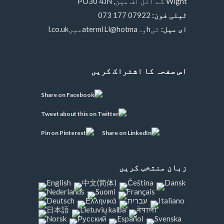
Wight کے آئل آف مین, PO30 4JN
ٹیلی فون:
07922 177 073
ای میل:
ٹیhوہatermILl@hotmaمیںl.co.uk
اس صفحہ کا اشتراک کریں
زبان منتخب کریں