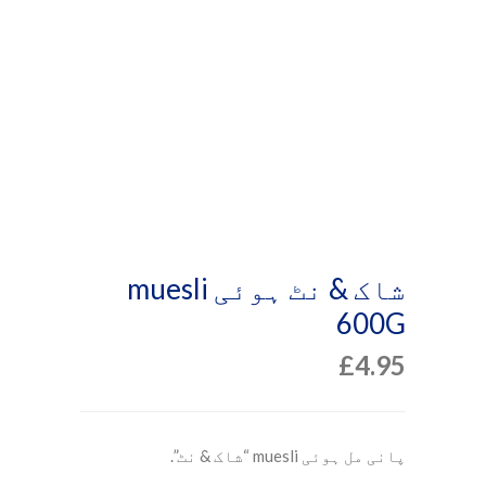
شاک & نٹ ہوئی muesli
600G
£
4.95
پانی مل ہوئی muesli “شاک & نٹ”.