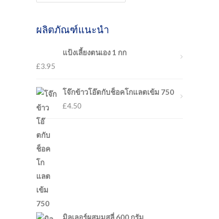
ผลิตภัณฑ์แนะนำ
แป้งเลี้ยงตนเอง 1 กก
£
3.95
โจ๊กข้าวโอ๊ตกับช็อคโกแลตเข้ม 750
£
4.50
มิลเลอร์ผสมมูสลี่ 600 กรัม