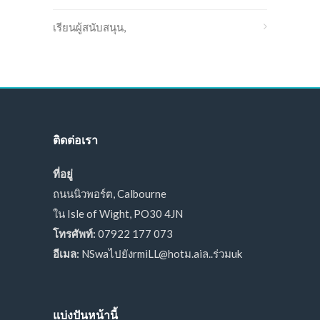
เรียนผู้สนับสนุน,
ติดต่อเรา
ที่อยู่
ถนนนิวพอร์ต, Calbourne
ใน Isle of Wight, PO30 4JN
โทรศัพท์:
07922 177 073
อีเมล:
NSwaไปยังrmiLL@hotม.aiล..ร่วมuk
แบ่งปันหน้านี้