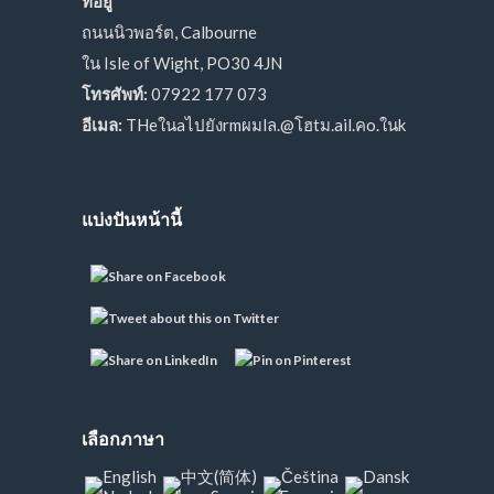
ที่อยู่
ถนนนิวพอร์ต, Calbourne
ใน Isle of Wight, PO30 4JN
โทรศัพท์:
07922 177 073
อีเมล:
THeในaไปยังrmผมlล.@โฮtม.ail.คo.ในk
แบ่งปันหน้านี้
เลือกภาษา