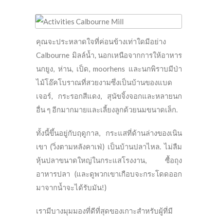
คุณจะประหลาดใจที่ค่อนข้างเท่าใดมีอย่าง
Calbourne มิลล์น้ำ, นอกเหนือจากการให้อาหาร
นกยูง, ห่าน, เป็ด, moorhens และนกพิราบมีป่า
ไม้โอ๊คโบราณที่สวยงามซึ่งเป็นบ้านของแบด
เจอร์, กระรอกสีแดง, สุนัขจิ้งจอกและหลายนก
อื่น ๆ อีกมากมายและเลี้ยงลูกด้วยนมขนาดเล็ก.
ทั้งนี้ขึ้นอยู่กับฤดูกาล, กระแสที่ด้านล่างของเนิน
เขา (วิ่งตามหลังคาเฟ่) เป็นบ้านปลาไหล. ไม่ลืม
หุ้นปลาขนาดใหญ่ในกระแสโรงงาน, ซื้อถุง
อาหารปลา (และดูพวกเขาเกือบจะกระโดดออก
มาจากน้ำจะได้รับมัน!)
เรามีบางมุมมองที่ดีที่สุดของเกาะสำหรับผู้ที่มี