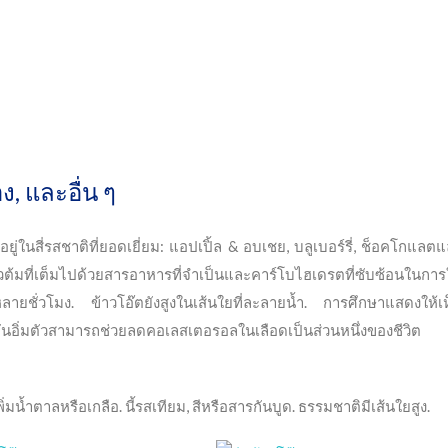
ง, และอื่น ๆ
อยู่ในสี่รสชาติที่ยอดเยี่ยม: แอปเปิ้ล & อบเชย, บลูเบอร์รี่, ช็อคโกแลต
วต้มที่เต็มไปด้วยสารอาหารที่จำเป็นและคาร์โบไฮเดรตที่ซับซ้อนในการ
าหลายชั่วโมง. ข้าวโอ๊ตยังสูงในเส้นใยที่ละลายน้ำ. การศึกษาแสดงให้เ
ันอิ่มตัวสามารถช่วยลดคอเลสเตอรอลในเลือดเป็นส่วนหนึ่งของชีวิต
ิ่มน้ำตาลหรือเกลือ. นี้รสเทียม, สีหรือสารกันบูด. ธรรมชาติมีเส้นใยสูง.