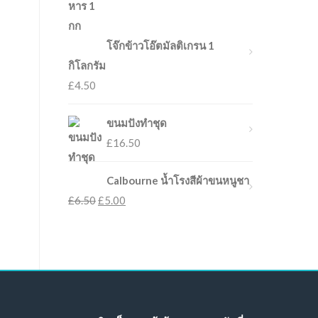
โจ๊กข้าวโอ๊ตมัลติเกรน 1
กิโลกรัม
£
4.50
ขนมปังทำชุด
£
16.50
Calbourne น้ำโรงสีผ้าขนหนูชา
£
6.50
£
5.00