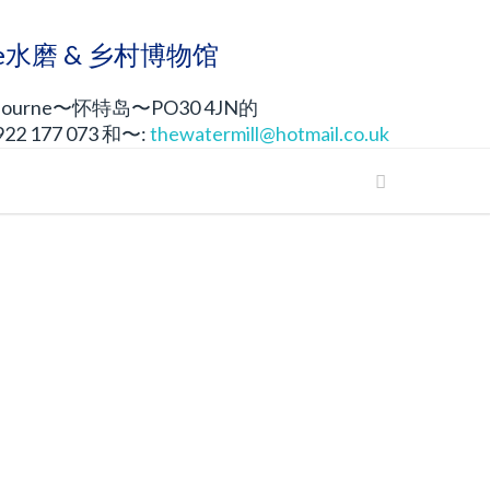
rne水磨 & 乡村博物馆
ourne〜怀特岛〜PO30 4JN的
2 177 073 和〜:
thewatermill@hotmail.co.uk