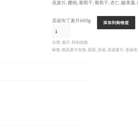
燕麦片, 樱桃, 葡萄干, 葡萄干, 杏仁, 酸果蔓, 
圣诞布丁麦片600g
添加到购物篮
分类:
麦片
,
特别优惠
标签:
购买麦片在线
,
蛋糕
,
圣诞
,
圣诞麦片
,
圣诞布