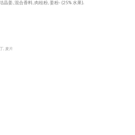
结晶姜, 混合香料, 肉桂粉, 姜粉- (25% 水果).
丁
,
麦片