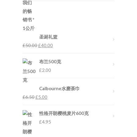
圣诞礼篮
£
50.00
£
40.00
布兰500克
£
2.00
Calbourne水磨茶巾
£
6.50
£
5.00
性格开朗樱桃麦片600克
£
4.95